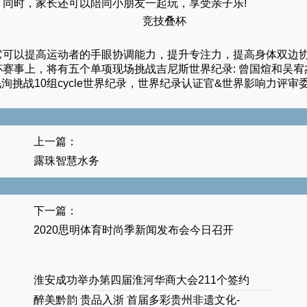
同时，家长还可以陪同小朋友一起玩，享受亲子乐!
竞技叠杯
它可以提高运动者的手眼协调能力，提升专注力，提高身体双边
赛事上，将有五个单项现场挑战吉尼斯世界纪录: 曾国煊和吴
缪珉洵挑战10组cycle世界纪录，世界纪录认证官&世界影响力评审委
上一篇：
露珠智慧水务
下一篇：
2020思明体育时尚季新闻发布会今日召开
淮安成功举办第四届淮河华商大会211个签约
醉美黔韵 贵品入浙 首届多彩贵州非遗文化-